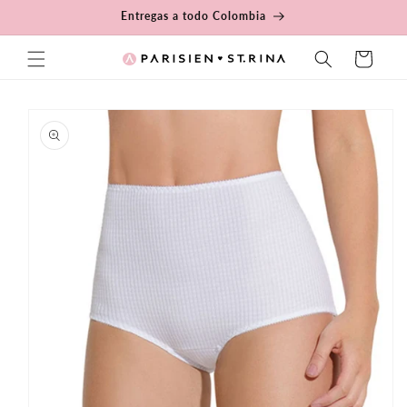
Ir
Entregas a todo Colombia
directamente
al contenido
Carrito
Ir
directamente
a la
información
del producto