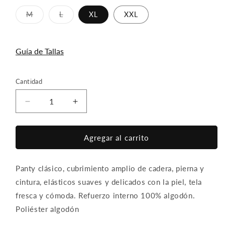
M
L
XL
XXL
Variante
Variante
agotada
agotada
o
o
no
no
disponible
disponible
Guía de Tallas
Cantidad
Reducir
Aumentar
cantidad
cantidad
para
para
PANTY
PANTY
Agregar al carrito
CLASICO
CLASICO
ST
ST
Panty clásico, cubrimiento amplio de cadera, pierna y
RINA
RINA
8584
8584
cintura, elásticos suaves y delicados con la piel, tela
fresca y cómoda. Refuerzo interno 100% algodón.
Poliéster algodón