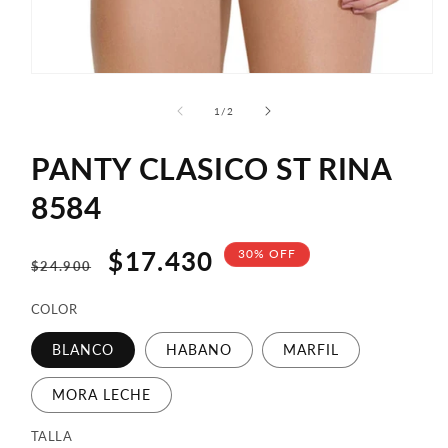
Abrir
elemento
multimedia
de
1
/
2
1
en
una
PANTY CLASICO ST RINA
ventana
modal
8584
Precio
Precio
$17.430
30% OFF
$24.900
habitual
de
COLOR
oferta
BLANCO
HABANO
MARFIL
MORA LECHE
TALLA